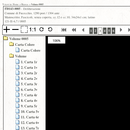
Volume 0005
Ti trovi in:
Home
->
Ricerca
->
FI0143-0005
- Deliberazioni
Comune di Fucecchio, 1290 post / 1304 ante
Manoscritto; Fascicoli, senza coperta, cc.12 e cc.10, 34x24x1 cm; latino
121-II-6,7 / 0005
1
2
4
5
6
3
Volume 0005
106%
Carta Colore
Carta Colore
Volume
1. Carta 1r
2. Carta 1v
3. Carta 2r
4. Carta 2v
5. Carta 3r
6. Carta 3v
7. Carta 4r
8. Carta 4v
9. Carta 5r
10. Carta 5v
11. Carta 6r
12. Carta 6v
13. Carta 7r