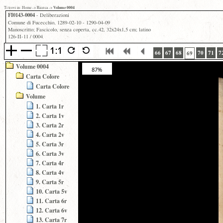
Volume 0004
Ti trovi in:
Home
->
Ricerca
->
FI0143-0004
- Deliberazioni
Comune di Fucecchio, 1289-02-10 - 1290-04-09
Manoscritto; Fascicolo, senza coperta, cc.42, 32x24x1,5 cm; latino
126-II-11 / 0004
66
67
68
70
71
7
69
Volume 0004
87%
Carta Colore
Carta Colore
Volume
1. Carta 1r
2. Carta 1v
3. Carta 2r
4. Carta 2v
5. Carta 3r
6. Carta 3v
7. Carta 4r
8. Carta 4v
9. Carta 5r
10. Carta 5v
11. Carta 6r
12. Carta 6v
13. Carta 7r