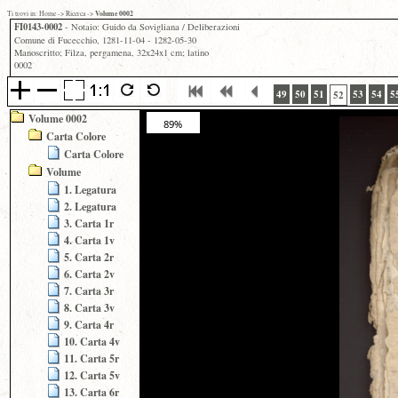
Volume 0002
Ti trovi in:
Home
->
Ricerca
->
FI0143-0002
- Notaio: Guido da Sovigliana / Deliberazioni
Comune di Fucecchio, 1281-11-04 - 1282-05-30
Manoscritto; Filza, pergamena, 32x24x1 cm; latino
0002
49
50
51
53
54
5
52
Volume 0002
89%
Carta Colore
Carta Colore
Volume
1. Legatura
2. Legatura
3. Carta 1r
4. Carta 1v
5. Carta 2r
6. Carta 2v
7. Carta 3r
8. Carta 3v
9. Carta 4r
10. Carta 4v
11. Carta 5r
12. Carta 5v
13. Carta 6r