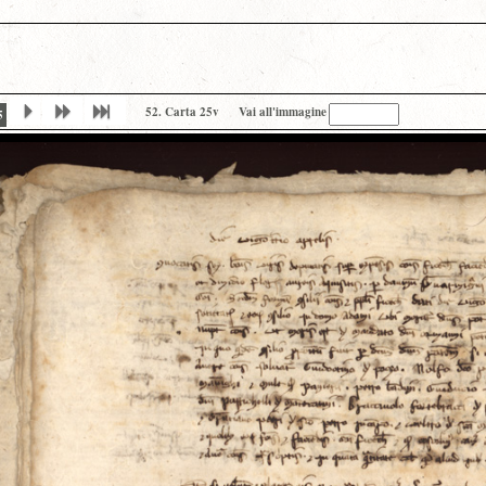
52. Carta 25v
Vai all'immagine
5