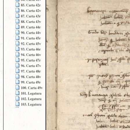
85. Carta 42r
86. Carta 42v
87. Carta 43r
88. Carta 43v
89. Carta 44r
90. Carta 44v
91. Carta 45r
92. Carta 45v
93. Carta 46r
94. Carta 46v
95. Carta 47r
96. Carta 47v
97. Carta 48r
98. Carta 48v
99. Carta 49r
100. Carta 49v
101. Legatura
102. Legatura
103. Legatura