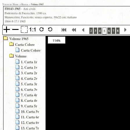
Volume 1965
Ti trovi in:
Home
->
Ricerca
->
FI0143-1965
- Atti civili
Podesteria di Fucecchio, 1300 ca.
Manoscritto; Fascicolo, senza coperta, 30x22 cm; italiano
1864-8-17 / 1965
2
3
4
6
7
8
5
Volume 1965
114%
Carta Colore
Carta Colore
Volume
1. Carta 1r
2. Carta 1v
3. Carta 2r
4. Carta 2v
5. Carta 3r
6. Carta 3v
7. Carta 4r
8. Carta 4v
9. Carta 5r
10. Carta 5v
11. Carta 6r
12. Carta 6v
13. Carta 7r