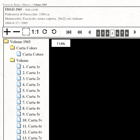
Volume 1965
Ti trovi in:
Home
->
Ricerca
->
FI0143-1965
- Atti civili
Podesteria di Fucecchio, 1300 ca.
Manoscritto; Fascicolo, senza coperta, 30x22 cm; italiano
1864-8-17 / 1965
2
3
4
6
7
8
5
Volume 1965
114%
Carta Colore
Carta Colore
Volume
1. Carta 1r
2. Carta 1v
3. Carta 2r
4. Carta 2v
5. Carta 3r
6. Carta 3v
7. Carta 4r
8. Carta 4v
9. Carta 5r
10. Carta 5v
11. Carta 6r
12. Carta 6v
13. Carta 7r