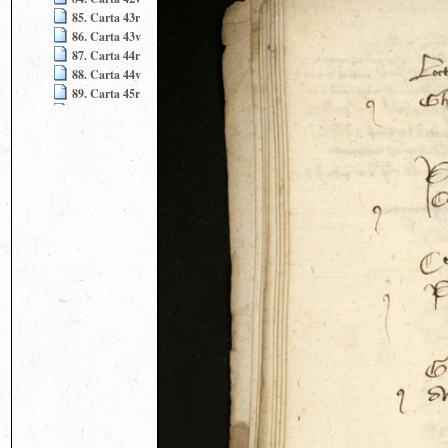
85. Carta 43r
86. Carta 43v
87. Carta 44r
88. Carta 44v
89. Carta 45r