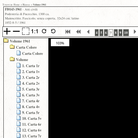
Volume 1961
Ti trovi in:
Home
->
Ricerca
->
FI0143-1961
- Atti civili
Podesteria di Fucecchio, 1300 ca.
Manoscritto; Fascicolo, senza coperta, 32x24 cm; latino
1852-8-5 / 1961
4
5
6
8
9
10
7
Volume 1961
103%
Carta Colore
Carta Colore
Volume
1. Carta 1r
2. Carta 1v
3. Carta 2r
4. Carta 2v
5. Carta 3r
6. Carta 3v
7. Carta 4r
8. Carta 4v
9. Carta 5r
10. Carta 5v
11. Carta 6r
12. Carta 6v
13. Carta 7r