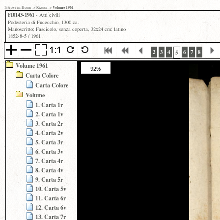
Volume 1961
Ti trovi in:
Home
->
Ricerca
->
FI0143-1961
- Atti civili
Podesteria di Fucecchio, 1300 ca.
Manoscritto; Fascicolo, senza coperta, 32x24 cm; latino
1852-8-5 / 1961
2
3
4
6
7
8
5
Volume 1961
92%
Carta Colore
Carta Colore
Volume
1. Carta 1r
2. Carta 1v
3. Carta 2r
4. Carta 2v
5. Carta 3r
6. Carta 3v
7. Carta 4r
8. Carta 4v
9. Carta 5r
10. Carta 5v
11. Carta 6r
12. Carta 6v
13. Carta 7r