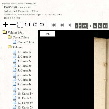
Volume 1961
Ti trovi in:
Home
->
Ricerca
->
FI0143-1961
- Atti civili
Podesteria di Fucecchio, 1300 ca.
Manoscritto; Fascicolo, senza coperta, 32x24 cm; latino
1852-8-5 / 1961
8
9
10
12
13
14
11
Volume 1961
92%
Carta Colore
Carta Colore
Volume
1. Carta 1r
2. Carta 1v
3. Carta 2r
4. Carta 2v
5. Carta 3r
6. Carta 3v
7. Carta 4r
8. Carta 4v
9. Carta 5r
10. Carta 5v
11. Carta 6r
12. Carta 6v
13. Carta 7r