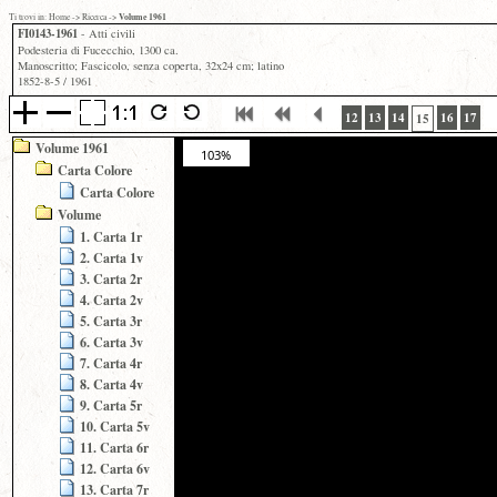
Volume 1961
Ti trovi in:
Home
->
Ricerca
->
FI0143-1961
- Atti civili
Podesteria di Fucecchio, 1300 ca.
Manoscritto; Fascicolo, senza coperta, 32x24 cm; latino
1852-8-5 / 1961
12
13
14
16
17
15
Volume 1961
103%
Carta Colore
Carta Colore
Volume
1. Carta 1r
2. Carta 1v
3. Carta 2r
4. Carta 2v
5. Carta 3r
6. Carta 3v
7. Carta 4r
8. Carta 4v
9. Carta 5r
10. Carta 5v
11. Carta 6r
12. Carta 6v
13. Carta 7r