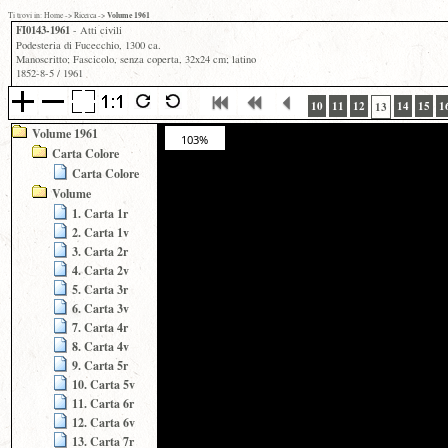
Volume 1961
Ti trovi in:
Home
->
Ricerca
->
FI0143-1961
- Atti civili
Podesteria di Fucecchio, 1300 ca.
Manoscritto; Fascicolo, senza coperta, 32x24 cm; latino
1852-8-5 / 1961
10
11
12
14
15
1
13
Volume 1961
103%
Carta Colore
Carta Colore
Volume
1. Carta 1r
2. Carta 1v
3. Carta 2r
4. Carta 2v
5. Carta 3r
6. Carta 3v
7. Carta 4r
8. Carta 4v
9. Carta 5r
10. Carta 5v
11. Carta 6r
12. Carta 6v
13. Carta 7r