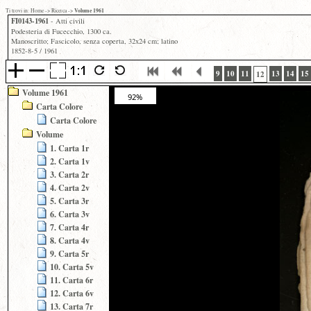
Volume 1961
Ti trovi in:
Home
->
Ricerca
->
FI0143-1961
- Atti civili
Podesteria di Fucecchio, 1300 ca.
Manoscritto; Fascicolo, senza coperta, 32x24 cm; latino
1852-8-5 / 1961
9
10
11
13
14
15
12
Volume 1961
92%
Carta Colore
Carta Colore
Volume
1. Carta 1r
2. Carta 1v
3. Carta 2r
4. Carta 2v
5. Carta 3r
6. Carta 3v
7. Carta 4r
8. Carta 4v
9. Carta 5r
10. Carta 5v
11. Carta 6r
12. Carta 6v
13. Carta 7r